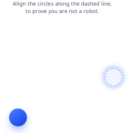
blog
faq
login